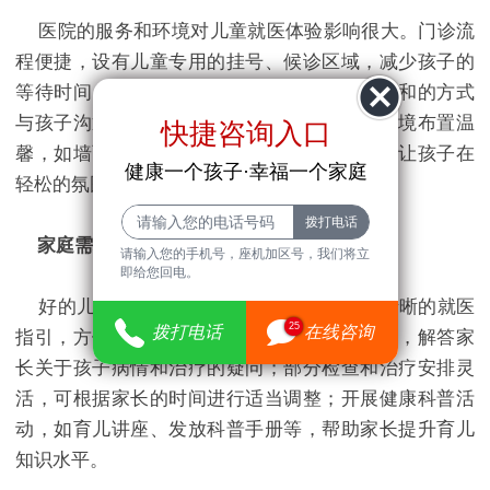
医院的服务和环境对儿童就医体验影响很大。门诊流
程便捷，设有儿童专用的挂号、候诊区域，减少孩子的
等待时间；医护人员对待孩子有耐心，采用温和的方式
与孩子沟通，减轻孩子对就医的恐惧；医院环境布置温
快捷咨询入口
馨，如墙面绘制卡通图案，播放轻柔的音乐，让孩子在
健康一个孩子·幸福一个家庭
轻松的氛围中接受诊疗。​
家庭需求的满足​
请输入您的手机号，座机加区号，我们将立
即给您回电。
好的儿童医院会考虑到家庭的需求。提供清晰的就医
25
拨打电话
在线咨询
指引，方便家长了解就诊流程；设置咨询服务，解答家
长关于孩子病情和治疗的疑问；部分检查和治疗安排灵
活，可根据家长的时间进行适当调整；开展健康科普活
动，如育儿讲座、发放科普手册等，帮助家长提升育儿
知识水平。​