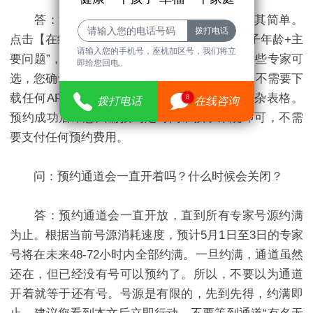
答：通过预约通道预约完全免费，流程极其简单。
点击【在线咨询】，发送“预约五一专家号+孩子年龄+主
请输入您的手机号，座机加区号，我们将立
要问题”，客服会实时查询号源，告知您还有哪些专家可
即给您回电。
选，您确认后客服协助完成预约。全程3分钟，不需要下
载任何APP，不需要注册账号，不需要填写复杂表格。
8
拨打电话
在线咨询
预约成功后，您只需按约定时间带孩子来院即可，不需
要支付任何预约费用。
问：预约通道会一直开着吗？什么时候会关闭？
答：预约通道会一直开放，直到所有专家号源约满
为止。根据当前号源消耗速度，预计5月1日至3日的专家
号将在未来48-72小时内全部约满。一旦约满，通道虽然
还在，但已经没有号可以预约了。所以，不要以为通道
开着就等于还有号。号源是有限的，先到先得，约满即