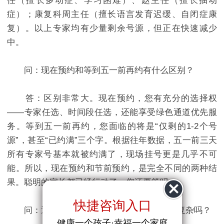
任（擅长多动症、学习困难）、赵主任（擅长抽动
症）；康复科周主任（擅长语言发育迟缓、自闭症康
复）。以上专家均有少量剩余号源，但正在快速减少
中。
问：现在预约和等到五一前再约有什么区别？
答：区别非常大。现在预约，您有充分的选择权
——专家任选、时间段任选，还能享受绿色通道优先服
务。等到五一前再约，您面临的将是“仅剩的1-2个号
源”，甚至“已约满”三个字。根据往年数据，五一前三天
所有专家号基本就被约满了，现场挂号更是几乎不可
能。所以，现在预约和节前预约，是完全不同的两种结
果。聪明的家长都已经行动了，您还要等吗？
快捷咨询入口
问：通过预约通道预约需要付费吗？流程复杂吗？
健康一个孩子·幸福一个家庭