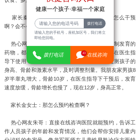
饮食、多运动就行。​
健康一个孩子·幸福一个家庭
家长秦女士：那如果发育过快需要干预，怎么干预
啊？会不会有副作用？​
请输入您的手机号，座机加区号，我们将立
即给您回电。
热心网友朱哥：如果发育过快，医生会用抑制发育的
药物，都是经过临床验证的，安全性高，只要在医生指
43
拨打电话
在线咨询
导下使用，不会有明显副作用。而且会定期监测孩子的
身高、骨龄和激素水平，及时调整剂量。我朋友家男孩8
岁半睾丸增大，骨龄10岁，在医生指导下干预后，发育
速度放缓，骨龄增长也慢了，现在12岁，身高正常。​
家长金女士：那怎么预约检查啊？
热心网友朱哥：直接在线咨询医院就能预约，告诉工
作人员孩子的年龄和发育情况，他们会帮你安排儿童内