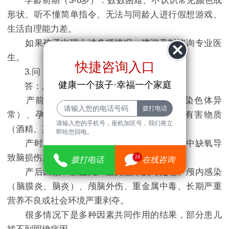
学龄前期（3-6岁）：数数困难、不认识常见颜色或
形状、听不懂简单指令、无法与同龄人进行假想游戏、
生活自理能力差。
如果孩子出现上述多项情况，建议及时咨询专业医
生。
快捷咨询入口
3.问：孩子智力低下，是什么原因造成的？
健康一个孩子·幸福一个家庭
答：原因可分为以下几类：
产前因素：遗传因素（如唐氏综合征等染色体异
常）、孕期感染（如风疹病毒）、孕期接触有害物质
请输入您的手机号，座机加区号，我们将立
（酒精、某些药物）、严重营养不良。
即给您回电。
产时因素：早产、低出生体重、分娩过程中缺氧导
致脑损伤。
24
拨打电话
在线咨询
产后因素：新生儿严重黄疸未及时处理、颅内感染
（脑膜炎、脑炎）、颅脑外伤、重金属中毒、长期严重
营养不良或社会环境严重剥夺。
很多情况下是多种因素共同作用的结果，部分患儿