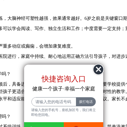
，大脑神经可塑性越强，效果通常越好。6岁之前是关键窗口
可以学会阅读、写作、独立生活和工作；中度需要一定支持；
重多动症或癫痫，会增加康复难度。
院进行，家庭中持续、耐心地运用正确方法引导孩子，对进步
学吗？
快捷咨询入口
后，具备进入普通小学随班就读的能力，但可能需要学校提供
健康一个孩子·幸福一个家庭
些孩子更适合进入特教班或特殊学校，以获得更有针对性的教学
水平和适应能力，由专业评估后和家长、老师共同商议。家长不
请输入您的手机号，座机加区号，我们将立
即给您回电。
理吗？
系统训练，大部分能够学会自己吃饭、穿衣、如厕、简单洗漱