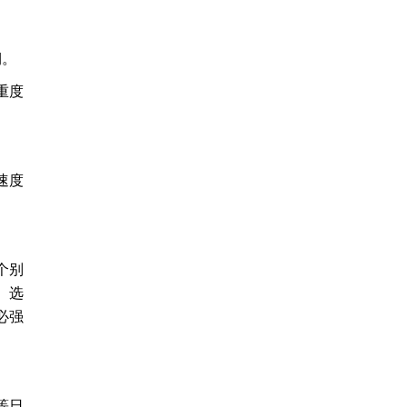
期。
重度
速度
个别
。选
必强
等日