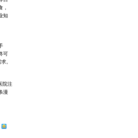
食，
业知
手
终可
需求。
医院注
条漫